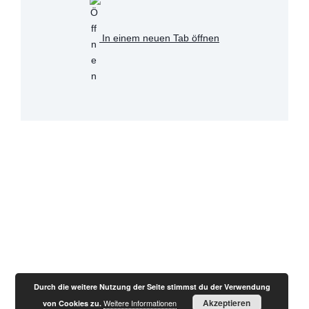
In einem neuen Tab öffnen
Download [120.75 KB]
ZUR MELDELISTE
Durch die weitere Nutzung der Seite stimmst du der Verwendung
© 2026 VfL Tegel 1891 e.V.. Built using WordPress
Akzeptieren
Weitere Informationen
von Cookies zu.