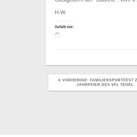
H.W.
Gefällt mir:
Wird
geladen …
VORHERIGER
VORHERIGE:
FAMILIENSPORTFEST 
BEITRAG:
JAHRFEIER DES VFL TEGEL