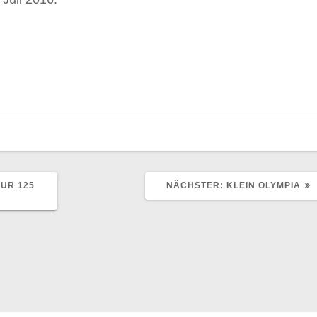
NÄCHSTER
ZUR 125
NÄCHSTER:
KLEIN OLYMPIA
BEITRAG: