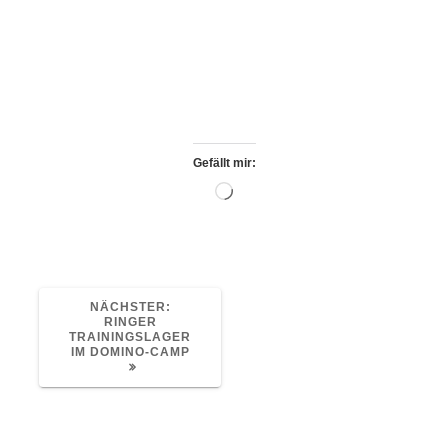
daß die Begeisterung bei der ältesten
olympischen Sportart mitzuwirken bis zum
Tegeler Pfingst-Cup 2007 im Sportpalast
anhält.
H.W.
Gefällt mir:
Wird
geladen …
NÄCHSTER
NÄCHSTER:
BEITRAG:
RINGER
TRAININGSLAGER
IM DOMINO-CAMP