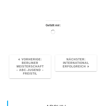
Platz 5.
Gegen 15 Uhr war die Siegerehrung
beendet und wir traten die Heimreise an.
Gefällt mir:
Wird
geladen …
VORHERIGER
NÄCHSTER
VORHERIGE:
NÄCHSTER:
BEITRAG:
BEITRAG:
BERLINER
INTERNATIONAL
MEISTERSCHAFT
ERFOLGREICH
– ABC-JUGEND –
FREISTIL