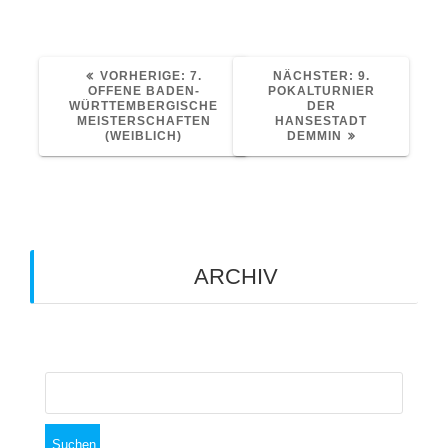
VORHERIGER
NÄCHSTER
VORHERIGE:
7.
NÄCHSTER:
9.
BEITRAG:
BEITRAG:
OFFENE BADEN-
POKALTURNIER
WÜRTTEMBERGISCHE
DER
MEISTERSCHAFTEN
HANSESTADT
(WEIBLICH)
DEMMIN
ARCHIV
Archiv
Suchen
nach: