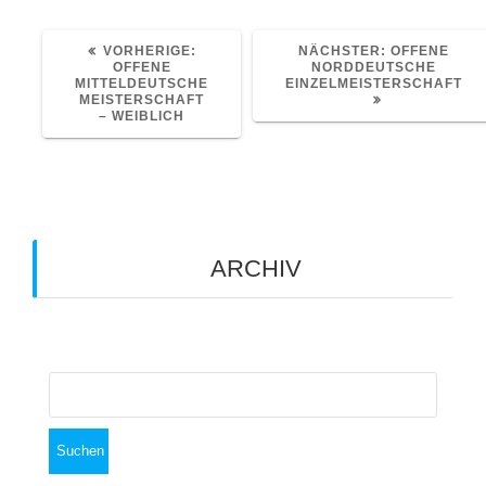
VORHERIGER
NÄCHSTER
VORHERIGE:
NÄCHSTER:
OFFENE
BEITRAG:
BEITRAG:
OFFENE
NORDDEUTSCHE
MITTELDEUTSCHE
EINZELMEISTERSCHAFT
MEISTERSCHAFT
– WEIBLICH
ARCHIV
Archiv
Suchen
nach: