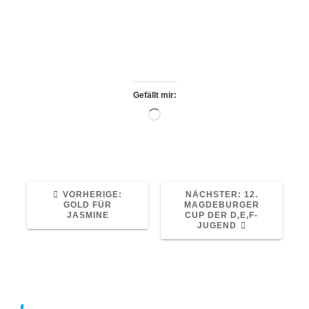
dem Hänger bis an die Turnhalle fahren
kann, bitte ich alle Eltern etwas weiter hinten
zu parken.
Geplante Ankunft: 16:45h +/- 15 Minuten.
Gefällt mir:
Wird
geladen …
VORHERIGER
NÄCHSTER
VORHERIGE:
NÄCHSTER:
12.
BEITRAG:
BEITRAG:
GOLD FÜR
MAGDEBURGER
JASMINE
CUP DER D,E,F-
JUGEND