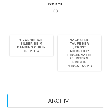
Gefällt mir:
Wird
geladen …
VORHERIGER
NÄCHSTER
VORHERIGE:
NÄCHSTER:
BEITRAG:
BEITRAG:
SILBER BEIM
TAUFE DER
BAMBINO CUP IN
„ERNST
TREPTOW
MILBREDT“
RINGERMATTE
24. INTERN.
RINGER-
PFINGST-CUP
ARCHIV
Archiv