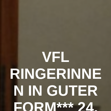
Zum
Inhalt
springen
VFL
RINGERINNE
N IN GUTER
FORM*** 24.