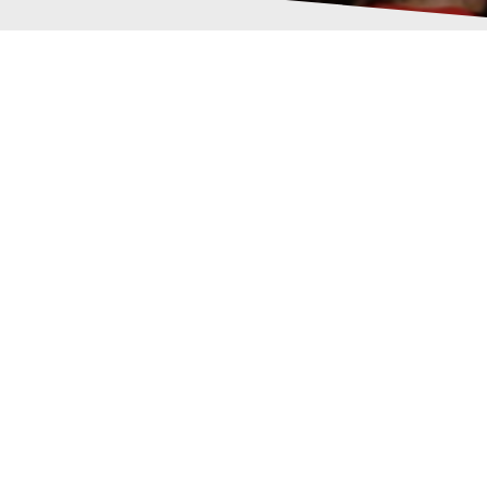
ation
sverdienstkreuz_04
 Steppat
29. Juli 2017
0