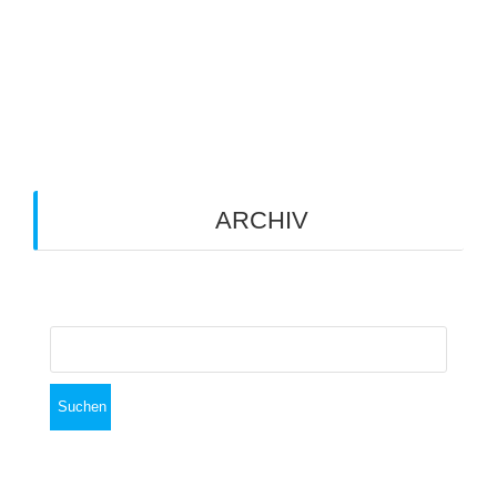
Schreibe einen Kommentar
Du musst
angemeldet
sein, um einen Kommentar
abzugeben.
ARCHIV
Archiv
Suchen
nach: