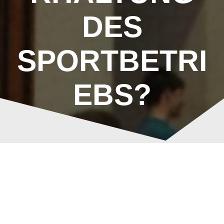
DES
SPORTBETRI
EBS?
Coronavirus –
Beitragsnavigation
Aufrechterhaltung