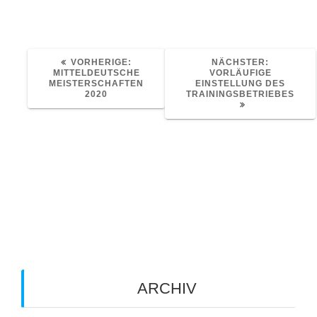
VORHERIGER
NÄCHSTE
VORHERIGE:
NÄCHSTER:
BEITRAG:
BEITRAG:
MITTELDEUTSCHE
VORLÄUFIGE
MEISTERSCHAFTEN
EINSTELLUNG DES
2020
TRAININGSBETRIEBES
Schreibe einen Kommentar
Du musst
angemeldet
sein, um einen Kommentar
abzugeben.
ARCHIV
Archiv