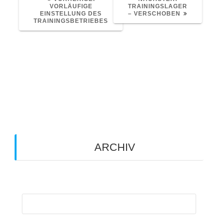
BEITRAG:
BEITRAG:
VORLÄUFIGE
TRAININGSLAGER
EINSTELLUNG DES
– VERSCHOBEN
TRAININGSBETRIEBES
Schreibe einen Kommentar
Du musst
angemeldet
sein, um einen Kommentar
abzugeben.
ARCHIV
Archiv
Suchen
nach: