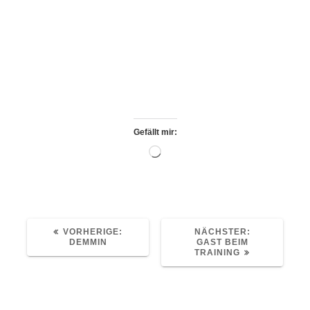
Tegel stammenden Nationalringers kann die
RKG nach dem Wechsel in die Bundesliga
Staffel Südwest ein Zeichen an die
Konkurrenz setzen: Unterschätzt uns nicht.
(Originaltext bei Facebook)
Gefällt mir:
Wird
geladen …
VORHERIGER
NÄCHSTER
VORHERIGE:
NÄCHSTER:
BEITRAG:
BEITRAG:
DEMMIN
GAST BEIM
TRAINING
Schreibe einen Kommentar