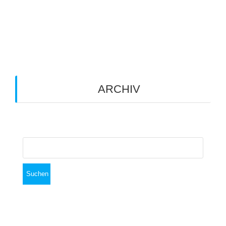
Du musst
angemeldet
sein, um einen Kommentar
abzugeben.
ARCHIV
Archiv
Suchen
nach: