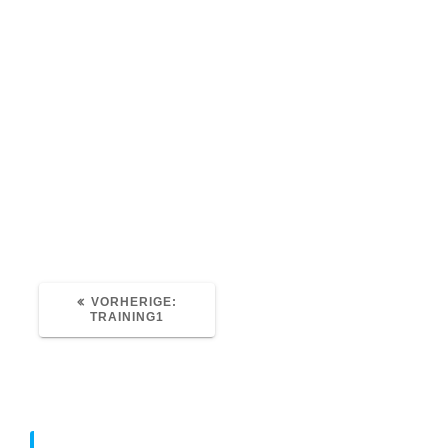
Christian Steppat
1. März 2016
0
VORHERIGER
VORHERIGE:
BEITRAG:
TRAINING1