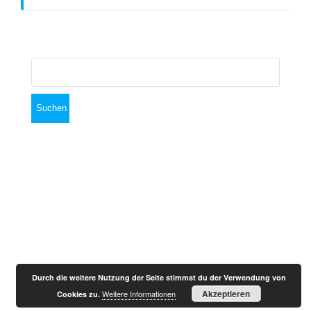
Archiv
Suchen
nach:
© 2026 VfL Tegel 1891 e.V.. Built using WordPress
and
OnePage Express Theme
.
Durch die weitere Nutzung der Seite stimmst du der Verwendung von
Akzeptieren
Weitere Informationen
Cookies zu.