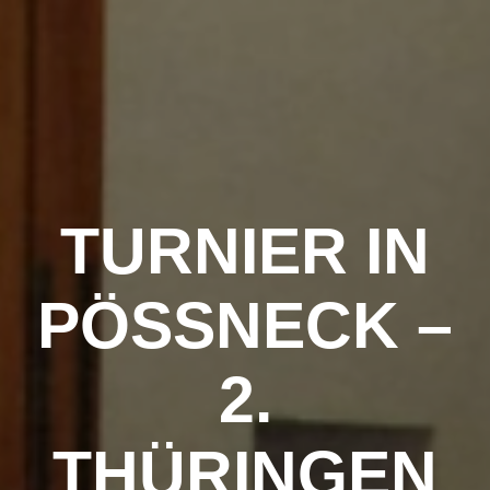
Zum
Inhalt
springen
TURNIER IN
PÖSSNECK – 2
. T
HÜRINGEN O