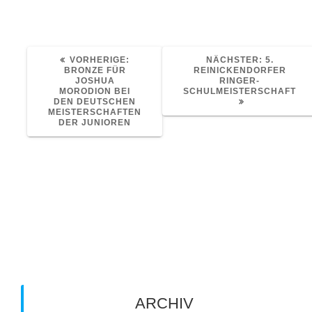
VORHERIGER
NÄCHSTE
VORHERIGE:
NÄCHSTER:
5.
BEITRAG:
BEITRAG:
BRONZE FÜR
REINICKENDORFER
JOSHUA
RINGER-
MORODION BEI
SCHULMEISTERSCHAFT
DEN DEUTSCHEN
MEISTERSCHAFTEN
DER JUNIOREN
Schreibe einen Kommentar
Du musst
angemeldet
sein, um einen Kommentar
abzugeben.
ARCHIV