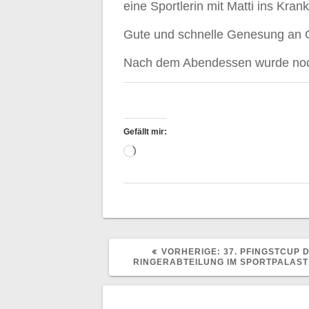
eine Sportlerin mit Matti ins Kra
Gute und schnelle Genesung an Gi
Nach dem Abendessen wurde noc
Gefällt mir:
Wird
geladen …
VORHERIGER
VORHERIGE:
37. PFINGSTCUP 
BEITRAG:
RINGERABTEILUNG IM SPORTPALAST