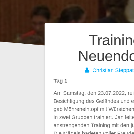
Beitragsnavig
Traini
Neuendo
Christian Steppat
Tag 1
Am Samstag, den 23.07.2022, reis
Besichtigung des Geländes und e
gab Möhreneintopf mit Würstchen
in zwei Gruppen trainiert. Jan le
anstrengenden Training mit den 
Die Mädels badeten voller Freude