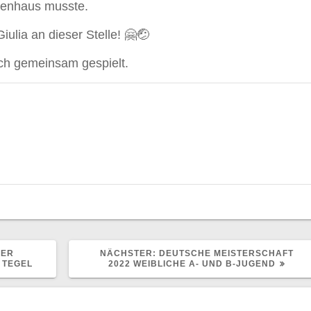
nkenhaus musste.
ulia an dieser Stelle! 🤗🤕
h gemeinsam gespielt.
NÄCHSTER
DER
NÄCHSTER:
DEUTSCHE MEISTERSCHAFT
BEITRAG:
 TEGEL
2022 WEIBLICHE A- UND B-JUGEND